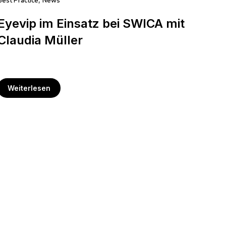
Best Practice
News
,
Eyevip im Einsatz bei SWICA mit
Claudia Müller
Weiterlesen